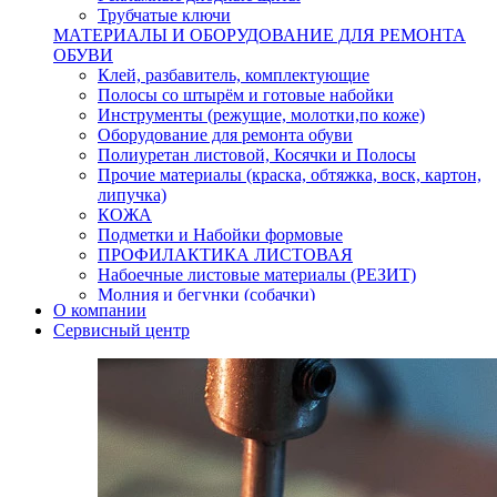
Трубчатые ключи
МАТЕРИАЛЫ И ОБОРУДОВАНИЕ ДЛЯ РЕМОНТА
ОБУВИ
Клей, разбавитель, комплектующие
Полосы со штырём и готовые набойки
Инструменты (режущие, молотки,по коже)
Оборудование для ремонта обуви
Полиуретан листовой, Косячки и Полосы
Прочие материалы (краска, обтяжка, воск, картон,
липучка)
КОЖА
Подметки и Набойки формовые
ПРОФИЛАКТИКА ЛИСТОВАЯ
Набоечные листовые материалы (РЕЗИТ)
Молния и бегунки (собачки)
О компании
Нитки,иглы-шило,крючки.
Сервисный центр
Уход и косметика для обуви
Кнопки (магнитые,кобурные)
Пряжки для ремня