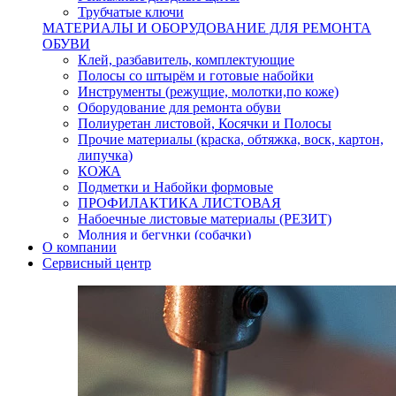
Трубчатые ключи
МАТЕРИАЛЫ И ОБОРУДОВАНИЕ ДЛЯ РЕМОНТА
ОБУВИ
Клей, разбавитель, комплектующие
Полосы со штырём и готовые набойки
Инструменты (режущие, молотки,по коже)
Оборудование для ремонта обуви
Полиуретан листовой, Косячки и Полосы
Прочие материалы (краска, обтяжка, воск, картон,
липучка)
КОЖА
Подметки и Набойки формовые
ПРОФИЛАКТИКА ЛИСТОВАЯ
Набоечные листовые материалы (РЕЗИТ)
Молния и бегунки (собачки)
О компании
Нитки,иглы-шило,крючки.
Сервисный центр
Уход и косметика для обуви
Кнопки (магнитые,кобурные)
Пряжки для ремня