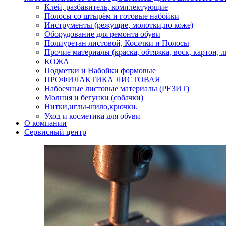
Клей, разбавитель, комплектующие
Полосы со штырём и готовые набойки
Инструменты (режущие, молотки,по коже)
Оборудование для ремонта обуви
Полиуретан листовой, Косячки и Полосы
Прочие материалы (краска, обтяжка, воск, картон, 
КОЖА
Подметки и Набойки формовые
ПРОФИЛАКТИКА ЛИСТОВАЯ
Набоечные листовые материалы (РЕЗИТ)
Молния и бегунки (собачки)
Нитки,иглы-шило,крючки.
Уход и косметика для обуви
О компании
Кнопки (магнитые,кобурные)
Сервисный центр
Пряжки для ремня