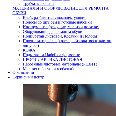
Трубчатые ключи
МАТЕРИАЛЫ И ОБОРУДОВАНИЕ ДЛЯ РЕМОНТА
ОБУВИ
Клей, разбавитель, комплектующие
Полосы со штырём и готовые набойки
Инструменты (режущие, молотки,по коже)
Оборудование для ремонта обуви
Полиуретан листовой, Косячки и Полосы
Прочие материалы (краска, обтяжка, воск, картон,
липучка)
КОЖА
Подметки и Набойки формовые
ПРОФИЛАКТИКА ЛИСТОВАЯ
Набоечные листовые материалы (РЕЗИТ)
Молния и бегунки (собачки)
О компании
Нитки,иглы-шило,крючки.
Сервисный центр
Уход и косметика для обуви
Кнопки (магнитые,кобурные)
Пряжки для ремня