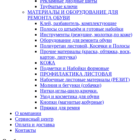
Рекламные диодные щиты
Трубчатые ключи
МАТЕРИАЛЫ И ОБОРУДОВАНИЕ ДЛЯ
РЕМОНТА ОБУВИ
Клей, разбавитель, комплектующие
Полосы со штырём и готовые набойки
Инструменты (режущие, молотки,по коже)
Оборудование для ремонта обуви
Полиуретан листовой, Косячки и Полосы
Прочие материалы (краска, обтяжка, воск,
картон, липучка)
КОЖА
Подметки и Набойки формовые
ПРОФИЛАКТИКА ЛИСТОВАЯ
Набоечные листовые материалы (РЕЗИТ)
Молния и бегунки (собачки)
Нитки,иглы-шило,крючки.
Уход и косметика для обуви
Кнопки (магнитые,кобурные)
Пряжки для ремня
О компании
Сервисный центр
Оплата и доставка
Контакты