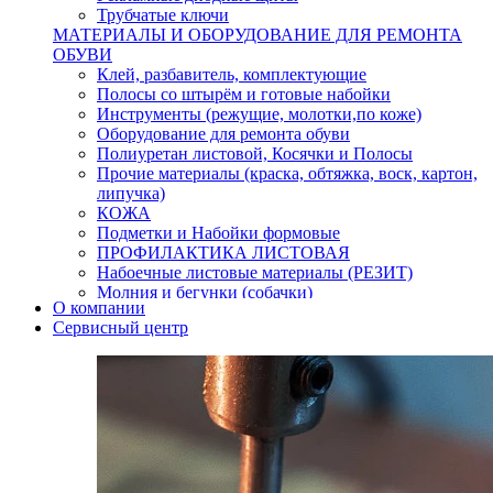
Трубчатые ключи
МАТЕРИАЛЫ И ОБОРУДОВАНИЕ ДЛЯ РЕМОНТА
ОБУВИ
Клей, разбавитель, комплектующие
Полосы со штырём и готовые набойки
Инструменты (режущие, молотки,по коже)
Оборудование для ремонта обуви
Полиуретан листовой, Косячки и Полосы
Прочие материалы (краска, обтяжка, воск, картон,
липучка)
КОЖА
Подметки и Набойки формовые
ПРОФИЛАКТИКА ЛИСТОВАЯ
Набоечные листовые материалы (РЕЗИТ)
Молния и бегунки (собачки)
О компании
Нитки,иглы-шило,крючки.
Сервисный центр
Уход и косметика для обуви
Кнопки (магнитые,кобурные)
Пряжки для ремня