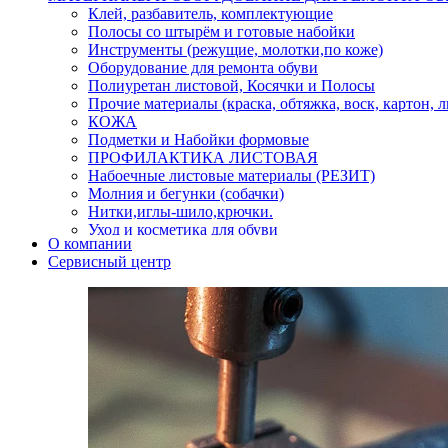
Клей, разбавитель, комплектующие
Полосы со штырём и готовые набойки
Инструменты (режущие, молотки,по коже)
Оборудование для ремонта обуви
Полиуретан листовой, Косячки и Полосы
Прочие материалы (краска, обтяжка, воск, картон, 
КОЖА
Подметки и Набойки формовые
ПРОФИЛАКТИКА ЛИСТОВАЯ
Набоечные листовые материалы (РЕЗИТ)
Молния и бегунки (собачки)
Нитки,иглы-шило,крючки.
Уход и косметика для обуви
О компании
Кнопки (магнитые,кобурные)
Сервисный центр
Пряжки для ремня