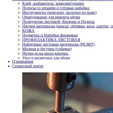
Клей, разбавитель, комплектующие
Полосы со штырём и готовые набойки
Инструменты (режущие, молотки,по коже)
Оборудование для ремонта обуви
Полиуретан листовой, Косячки и Полосы
Прочие материалы (краска, обтяжка, воск, картон, 
КОЖА
Подметки и Набойки формовые
ПРОФИЛАКТИКА ЛИСТОВАЯ
Набоечные листовые материалы (РЕЗИТ)
Молния и бегунки (собачки)
Нитки,иглы-шило,крючки.
Уход и косметика для обуви
О компании
Кнопки (магнитые,кобурные)
Сервисный центр
Пряжки для ремня