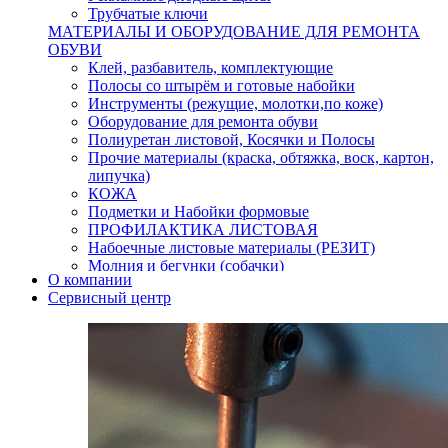
Трубчатые ключи
МАТЕРИАЛЫ И ОБОРУДОВАНИЕ ДЛЯ РЕМОНТА
ОБУВИ
Клей, разбавитель, комплектующие
Полосы со штырём и готовые набойки
Инструменты (режущие, молотки,по коже)
Оборудование для ремонта обуви
Полиуретан листовой, Косячки и Полосы
Прочие материалы (краска, обтяжка, воск, картон,
липучка)
КОЖА
Подметки и Набойки формовые
ПРОФИЛАКТИКА ЛИСТОВАЯ
Набоечные листовые материалы (РЕЗИТ)
Молния и бегунки (собачки)
О компании
Нитки,иглы-шило,крючки.
Сервисный центр
Уход и косметика для обуви
Кнопки (магнитые,кобурные)
Пряжки для ремня