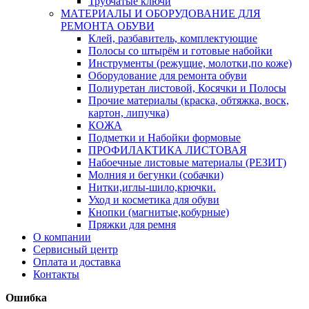
Трубчатые ключи
МАТЕРИАЛЫ И ОБОРУДОВАНИЕ ДЛЯ
РЕМОНТА ОБУВИ
Клей, разбавитель, комплектующие
Полосы со штырём и готовые набойки
Инструменты (режущие, молотки,по коже)
Оборудование для ремонта обуви
Полиуретан листовой, Косячки и Полосы
Прочие материалы (краска, обтяжка, воск,
картон, липучка)
КОЖА
Подметки и Набойки формовые
ПРОФИЛАКТИКА ЛИСТОВАЯ
Набоечные листовые материалы (РЕЗИТ)
Молния и бегунки (собачки)
Нитки,иглы-шило,крючки.
Уход и косметика для обуви
Кнопки (магнитые,кобурные)
Пряжки для ремня
О компании
Сервисный центр
Оплата и доставка
Контакты
Ошибка