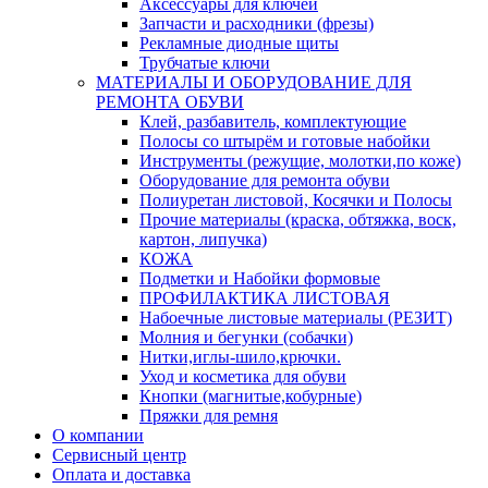
Аксессуары для ключей
Запчасти и расходники (фрезы)
Рекламные диодные щиты
Трубчатые ключи
МАТЕРИАЛЫ И ОБОРУДОВАНИЕ ДЛЯ
РЕМОНТА ОБУВИ
Клей, разбавитель, комплектующие
Полосы со штырём и готовые набойки
Инструменты (режущие, молотки,по коже)
Оборудование для ремонта обуви
Полиуретан листовой, Косячки и Полосы
Прочие материалы (краска, обтяжка, воск,
картон, липучка)
КОЖА
Подметки и Набойки формовые
ПРОФИЛАКТИКА ЛИСТОВАЯ
Набоечные листовые материалы (РЕЗИТ)
Молния и бегунки (собачки)
Нитки,иглы-шило,крючки.
Уход и косметика для обуви
Кнопки (магнитые,кобурные)
Пряжки для ремня
О компании
Сервисный центр
Оплата и доставка