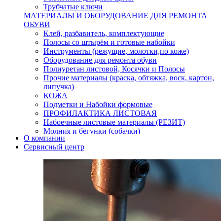
Трубчатые ключи
МАТЕРИАЛЫ И ОБОРУДОВАНИЕ ДЛЯ РЕМОНТА
ОБУВИ
Клей, разбавитель, комплектующие
Полосы со штырём и готовые набойки
Инструменты (режущие, молотки,по коже)
Оборудование для ремонта обуви
Полиуретан листовой, Косячки и Полосы
Прочие материалы (краска, обтяжка, воск, картон,
липучка)
КОЖА
Подметки и Набойки формовые
ПРОФИЛАКТИКА ЛИСТОВАЯ
Набоечные листовые материалы (РЕЗИТ)
Молния и бегунки (собачки)
О компании
Нитки,иглы-шило,крючки.
Сервисный центр
Уход и косметика для обуви
Кнопки (магнитые,кобурные)
Пряжки для ремня