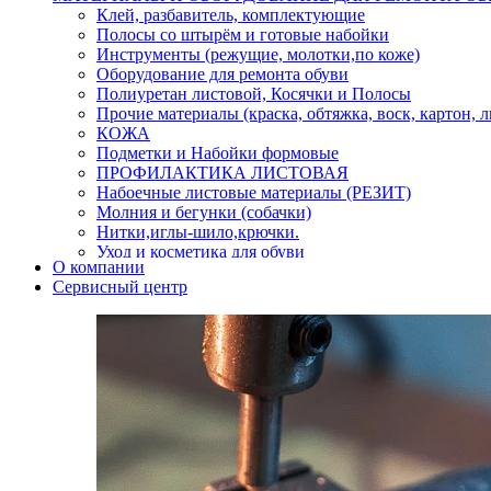
Клей, разбавитель, комплектующие
Полосы со штырём и готовые набойки
Инструменты (режущие, молотки,по коже)
Оборудование для ремонта обуви
Полиуретан листовой, Косячки и Полосы
Прочие материалы (краска, обтяжка, воск, картон, 
КОЖА
Подметки и Набойки формовые
ПРОФИЛАКТИКА ЛИСТОВАЯ
Набоечные листовые материалы (РЕЗИТ)
Молния и бегунки (собачки)
Нитки,иглы-шило,крючки.
Уход и косметика для обуви
О компании
Кнопки (магнитые,кобурные)
Сервисный центр
Пряжки для ремня