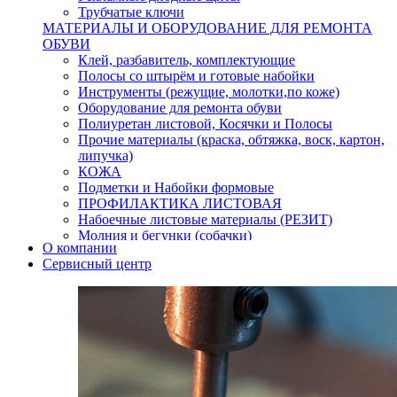
Трубчатые ключи
МАТЕРИАЛЫ И ОБОРУДОВАНИЕ ДЛЯ РЕМОНТА
ОБУВИ
Клей, разбавитель, комплектующие
Полосы со штырём и готовые набойки
Инструменты (режущие, молотки,по коже)
Оборудование для ремонта обуви
Полиуретан листовой, Косячки и Полосы
Прочие материалы (краска, обтяжка, воск, картон,
липучка)
КОЖА
Подметки и Набойки формовые
ПРОФИЛАКТИКА ЛИСТОВАЯ
Набоечные листовые материалы (РЕЗИТ)
Молния и бегунки (собачки)
О компании
Нитки,иглы-шило,крючки.
Сервисный центр
Уход и косметика для обуви
Кнопки (магнитые,кобурные)
Пряжки для ремня