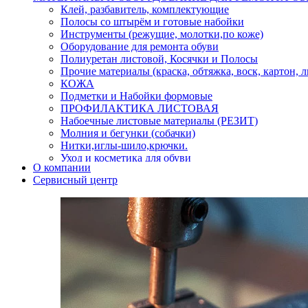
Клей, разбавитель, комплектующие
Полосы со штырём и готовые набойки
Инструменты (режущие, молотки,по коже)
Оборудование для ремонта обуви
Полиуретан листовой, Косячки и Полосы
Прочие материалы (краска, обтяжка, воск, картон, 
КОЖА
Подметки и Набойки формовые
ПРОФИЛАКТИКА ЛИСТОВАЯ
Набоечные листовые материалы (РЕЗИТ)
Молния и бегунки (собачки)
Нитки,иглы-шило,крючки.
Уход и косметика для обуви
О компании
Кнопки (магнитые,кобурные)
Сервисный центр
Пряжки для ремня