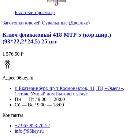
Быстрый просмотр
Заготовки ключей Сувальдные (Дверняк)
Ключ флажковый 418 МТР 5 (кор.шир.)
(93*22,2*24,5) 25 шт.
1 576,50 ₽
Адрес
96key.ru
г.
Екатеринбург
,
пр-т Космонавтов, 41
, ТЦ «Омега»,
1 этаж, Умный дом Бытовых услуг
Пн — Пт / 9:00 — 20:00
Сб — Вс / 9:00 — 18:00
Контакты
+7 967 853-70-52
info@96key.ru