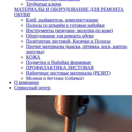
Трубчатые ключи
МАТЕРИАЛЫ И ОБОРУДОВАНИЕ ДЛЯ РЕМОНТА
ОБУВИ
Клей, разбавитель, комплектующие
Полосы со штырём и готовые набойки
Инструменты (режущие, молотки,по коже)
Оборудование для ремонта обуви
Полиуретан листовой, Косячки и Полосы
Прочие материалы (краска, обтяжка, воск, картон,
липучка)
КОЖА
Подметки и Набойки формовые
ПРОФИЛАКТИКА ЛИСТОВАЯ
Набоечные листовые материалы (РЕЗИТ)
Молния и бегунки (собачки)
О компании
Нитки,иглы-шило,крючки.
Сервисный центр
Уход и косметика для обуви
Кнопки (магнитые,кобурные)
Пряжки для ремня