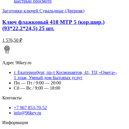
Быстрый просмотр
Заготовки ключей Сувальдные (Дверняк)
Ключ флажковый 418 МТР 5 (кор.шир.)
(93*22,2*24,5) 25 шт.
1 576,50 ₽
Адрес
96key.ru
г.
Екатеринбург
,
пр-т Космонавтов, 41
, ТЦ «Омега»,
1 этаж, Умный дом Бытовых услуг
Пн — Пт / 9:00 — 20:00
Сб — Вс / 9:00 — 18:00
Контакты
+7 967 853-70-52
info@96key.ru
Информация