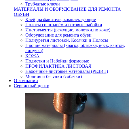
Трубчатые ключи
МАТЕРИАЛЫ И ОБОРУДОВАНИЕ ДЛЯ РЕМОНТА
ОБУВИ
Клей, разбавитель, комплектующие
Полосы со штырём и готовые набойки
Инструменты (режущие, молотки,по коже)
Оборудование для ремонта обуви
Полиуретан листовой, Косячки и Полосы
Прочие материалы (краска, обтяжка, воск, картон,
липучка)
КОЖА
Подметки и Набойки формовые
ПРОФИЛАКТИКА ЛИСТОВАЯ
Набоечные листовые материалы (РЕЗИТ)
Молния и бегунки (собачки)
О компании
Нитки,иглы-шило,крючки.
Сервисный центр
Уход и косметика для обуви
Кнопки (магнитые,кобурные)
Пряжки для ремня