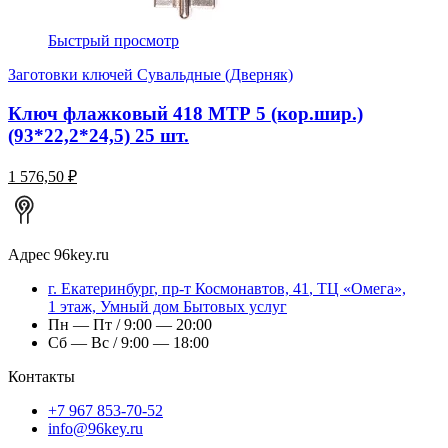
Быстрый просмотр
Заготовки ключей Сувальдные (Дверняк)
Ключ флажковый 418 МТР 5 (кор.шир.)
(93*22,2*24,5) 25 шт.
1 576,50 ₽
Адрес
96key.ru
г.
Екатеринбург
,
пр-т Космонавтов, 41
, ТЦ «Омега»,
1 этаж, Умный дом Бытовых услуг
Пн — Пт / 9:00 — 20:00
Сб — Вс / 9:00 — 18:00
Контакты
+7 967 853-70-52
info@96key.ru