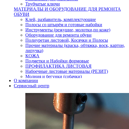
Трубчатые ключи
МАТЕРИАЛЫ И ОБОРУДОВАНИЕ ДЛЯ РЕМОНТА
ОБУВИ
Клей, разбавитель, комплектующие
Полосы со штырём и готовые набойки
Инструменты (режущие, молотки,по коже)
Оборудование для ремонта обуви
Полиуретан листовой, Косячки и Полосы
Прочие материалы (краска, обтяжка, воск, картон,
липучка)
КОЖА
Подметки и Набойки формовые
ПРОФИЛАКТИКА ЛИСТОВАЯ
Набоечные листовые материалы (РЕЗИТ)
Молния и бегунки (собачки)
О компании
Нитки,иглы-шило,крючки.
Сервисный центр
Уход и косметика для обуви
Кнопки (магнитые,кобурные)
Пряжки для ремня