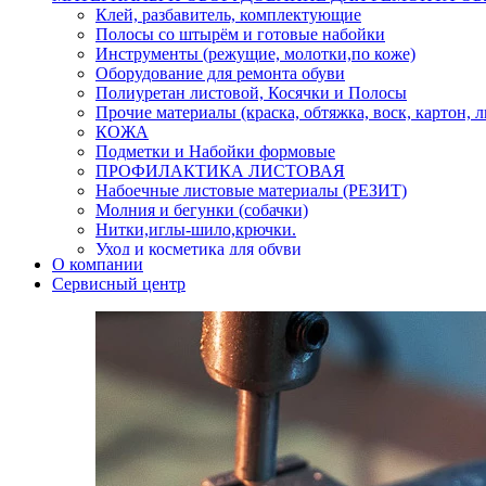
Клей, разбавитель, комплектующие
Полосы со штырём и готовые набойки
Инструменты (режущие, молотки,по коже)
Оборудование для ремонта обуви
Полиуретан листовой, Косячки и Полосы
Прочие материалы (краска, обтяжка, воск, картон, 
КОЖА
Подметки и Набойки формовые
ПРОФИЛАКТИКА ЛИСТОВАЯ
Набоечные листовые материалы (РЕЗИТ)
Молния и бегунки (собачки)
Нитки,иглы-шило,крючки.
Уход и косметика для обуви
О компании
Кнопки (магнитые,кобурные)
Сервисный центр
Пряжки для ремня