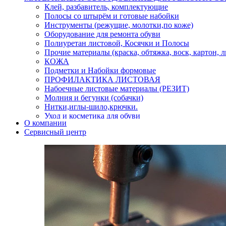
Клей, разбавитель, комплектующие
Полосы со штырём и готовые набойки
Инструменты (режущие, молотки,по коже)
Оборудование для ремонта обуви
Полиуретан листовой, Косячки и Полосы
Прочие материалы (краска, обтяжка, воск, картон, 
КОЖА
Подметки и Набойки формовые
ПРОФИЛАКТИКА ЛИСТОВАЯ
Набоечные листовые материалы (РЕЗИТ)
Молния и бегунки (собачки)
Нитки,иглы-шило,крючки.
Уход и косметика для обуви
О компании
Кнопки (магнитые,кобурные)
Сервисный центр
Пряжки для ремня