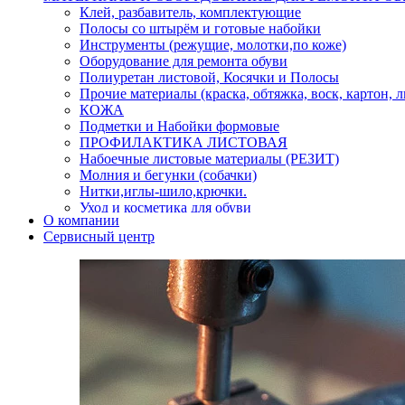
Клей, разбавитель, комплектующие
Полосы со штырём и готовые набойки
Инструменты (режущие, молотки,по коже)
Оборудование для ремонта обуви
Полиуретан листовой, Косячки и Полосы
Прочие материалы (краска, обтяжка, воск, картон, 
КОЖА
Подметки и Набойки формовые
ПРОФИЛАКТИКА ЛИСТОВАЯ
Набоечные листовые материалы (РЕЗИТ)
Молния и бегунки (собачки)
Нитки,иглы-шило,крючки.
Уход и косметика для обуви
О компании
Кнопки (магнитые,кобурные)
Сервисный центр
Пряжки для ремня