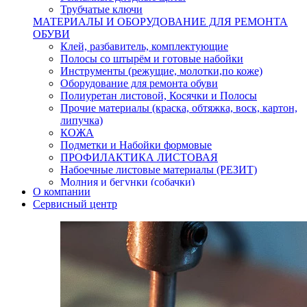
Трубчатые ключи
МАТЕРИАЛЫ И ОБОРУДОВАНИЕ ДЛЯ РЕМОНТА
ОБУВИ
Клей, разбавитель, комплектующие
Полосы со штырём и готовые набойки
Инструменты (режущие, молотки,по коже)
Оборудование для ремонта обуви
Полиуретан листовой, Косячки и Полосы
Прочие материалы (краска, обтяжка, воск, картон,
липучка)
КОЖА
Подметки и Набойки формовые
ПРОФИЛАКТИКА ЛИСТОВАЯ
Набоечные листовые материалы (РЕЗИТ)
Молния и бегунки (собачки)
О компании
Нитки,иглы-шило,крючки.
Сервисный центр
Уход и косметика для обуви
Кнопки (магнитые,кобурные)
Пряжки для ремня