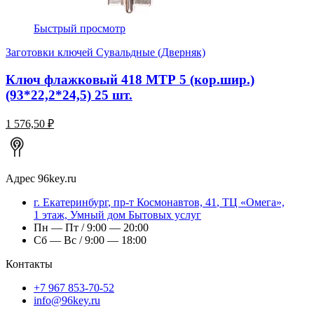
Быстрый просмотр
Заготовки ключей Сувальдные (Дверняк)
Ключ флажковый 418 МТР 5 (кор.шир.)
(93*22,2*24,5) 25 шт.
1 576,50 ₽
Адрес
96key.ru
г.
Екатеринбург
,
пр-т Космонавтов, 41
, ТЦ «Омега»,
1 этаж, Умный дом Бытовых услуг
Пн — Пт / 9:00 — 20:00
Сб — Вс / 9:00 — 18:00
Контакты
+7 967 853-70-52
info@96key.ru