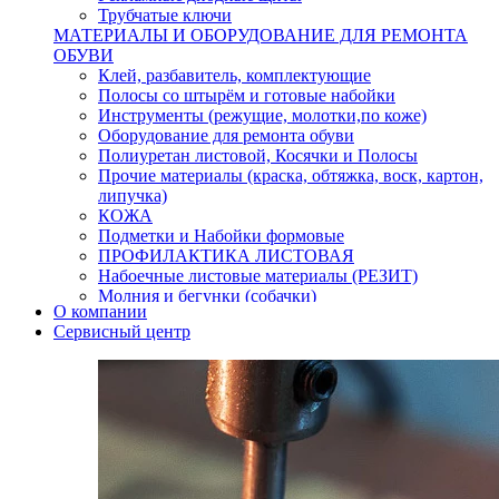
Трубчатые ключи
МАТЕРИАЛЫ И ОБОРУДОВАНИЕ ДЛЯ РЕМОНТА
ОБУВИ
Клей, разбавитель, комплектующие
Полосы со штырём и готовые набойки
Инструменты (режущие, молотки,по коже)
Оборудование для ремонта обуви
Полиуретан листовой, Косячки и Полосы
Прочие материалы (краска, обтяжка, воск, картон,
липучка)
КОЖА
Подметки и Набойки формовые
ПРОФИЛАКТИКА ЛИСТОВАЯ
Набоечные листовые материалы (РЕЗИТ)
Молния и бегунки (собачки)
О компании
Нитки,иглы-шило,крючки.
Сервисный центр
Уход и косметика для обуви
Кнопки (магнитые,кобурные)
Пряжки для ремня