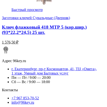
Быстрый просмотр
Заготовки ключей Сувальдные (Дверняк)
Ключ флажковый 418 МТР 5 (кор.шир.)
(93*22,2*24,5) 25 шт.
1 576,50 ₽
Адрес
96key.ru
г.
Екатеринбург
,
пр-т Космонавтов, 41
, ТЦ «Омега»,
1 этаж, Умный дом Бытовых услуг
Пн — Пт / 9:00 — 20:00
Сб — Вс / 9:00 — 18:00
Контакты
+7 967 853-70-52
info@96key.ru