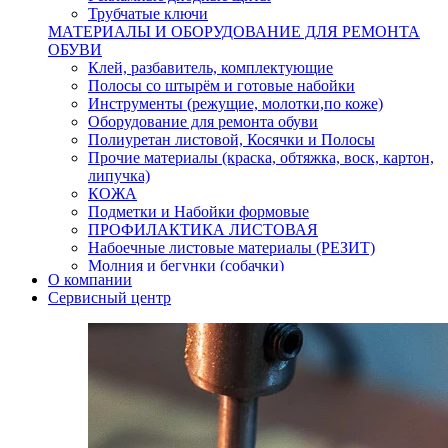
Трубчатые ключи
МАТЕРИАЛЫ И ОБОРУДОВАНИЕ ДЛЯ РЕМОНТА
ОБУВИ
Клей, разбавитель, комплектующие
Полосы со штырём и готовые набойки
Инструменты (режущие, молотки,по коже)
Оборудование для ремонта обуви
Полиуретан листовой, Косячки и Полосы
Прочие материалы (краска, обтяжка, воск, картон,
липучка)
КОЖА
Подметки и Набойки формовые
ПРОФИЛАКТИКА ЛИСТОВАЯ
Набоечные листовые материалы (РЕЗИТ)
Молния и бегунки (собачки)
О компании
Нитки,иглы-шило,крючки.
Сервисный центр
Уход и косметика для обуви
Кнопки (магнитые,кобурные)
Пряжки для ремня