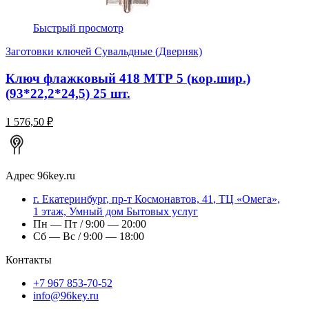
Быстрый просмотр
Заготовки ключей Сувальдные (Дверняк)
Ключ флажковый 418 МТР 5 (кор.шир.)
(93*22,2*24,5) 25 шт.
1 576,50 ₽
Адрес
96key.ru
г.
Екатеринбург
,
пр-т Космонавтов, 41
, ТЦ «Омега»,
1 этаж, Умный дом Бытовых услуг
Пн — Пт / 9:00 — 20:00
Сб — Вс / 9:00 — 18:00
Контакты
+7 967 853-70-52
info@96key.ru