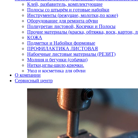
Клей, разбавитель, комплектующие
Полосы со штырём и готовые набойки
Инструменты (режущие, молотки,по коже)
Оборудование для ремонта обуви
Полиуретан листовой, Косячки и Полосы
Прочие материалы (краска, обтяжка, воск, картон, 
КОЖА
Подметки и Набойки формовые
ПРОФИЛАКТИКА ЛИСТОВАЯ
Набоечные листовые материалы (РЕЗИТ)
Молния и бегунки (собачки)
Нитки,иглы-шило,крючки.
Уход и косметика для обуви
О компании
Кнопки (магнитые,кобурные)
Сервисный центр
Пряжки для ремня