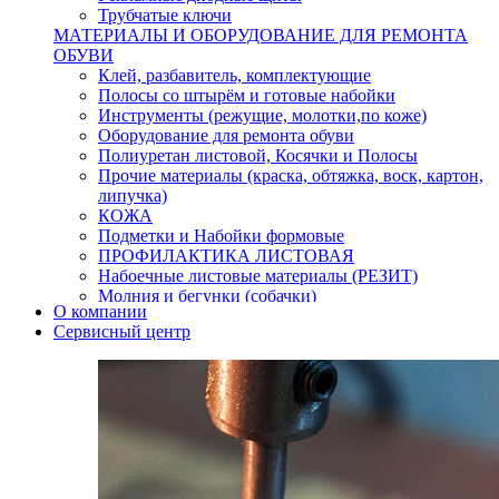
Трубчатые ключи
МАТЕРИАЛЫ И ОБОРУДОВАНИЕ ДЛЯ РЕМОНТА
ОБУВИ
Клей, разбавитель, комплектующие
Полосы со штырём и готовые набойки
Инструменты (режущие, молотки,по коже)
Оборудование для ремонта обуви
Полиуретан листовой, Косячки и Полосы
Прочие материалы (краска, обтяжка, воск, картон,
липучка)
КОЖА
Подметки и Набойки формовые
ПРОФИЛАКТИКА ЛИСТОВАЯ
Набоечные листовые материалы (РЕЗИТ)
Молния и бегунки (собачки)
О компании
Нитки,иглы-шило,крючки.
Сервисный центр
Уход и косметика для обуви
Кнопки (магнитые,кобурные)
Пряжки для ремня