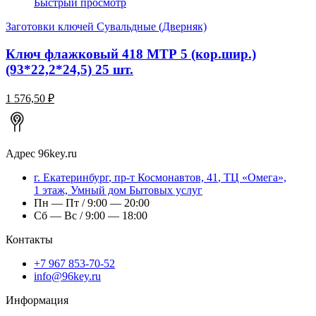
Быстрый просмотр
Заготовки ключей Сувальдные (Дверняк)
Ключ флажковый 418 МТР 5 (кор.шир.)
(93*22,2*24,5) 25 шт.
1 576,50 ₽
Адрес
96key.ru
г.
Екатеринбург
,
пр-т Космонавтов, 41
, ТЦ «Омега»,
1 этаж, Умный дом Бытовых услуг
Пн — Пт / 9:00 — 20:00
Сб — Вс / 9:00 — 18:00
Контакты
+7 967 853-70-52
info@96key.ru
Информация