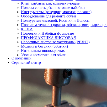
Клей, разбавитель, комплектующие
Полосы со штырём и готовые набойки
Инструменты (режущие, молотки,по коже)
Оборудование для ремонта обуви
Полиуретан листовой, Косячки и Полосы
Прочие материалы (краска, обтяжка, воск, картон, 
КОЖА
Подметки и Набойки формовые
ПРОФИЛАКТИКА ЛИСТОВАЯ
Набоечные листовые материалы (РЕЗИТ)
Молния и бегунки (собачки)
Нитки,иглы-шило,крючки.
Уход и косметика для обуви
О компании
Кнопки (магнитые,кобурные)
Сервисный центр
Пряжки для ремня