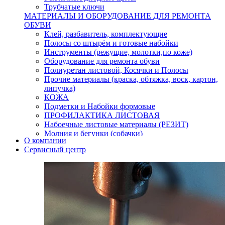
Трубчатые ключи
МАТЕРИАЛЫ И ОБОРУДОВАНИЕ ДЛЯ РЕМОНТА
ОБУВИ
Клей, разбавитель, комплектующие
Полосы со штырём и готовые набойки
Инструменты (режущие, молотки,по коже)
Оборудование для ремонта обуви
Полиуретан листовой, Косячки и Полосы
Прочие материалы (краска, обтяжка, воск, картон,
липучка)
КОЖА
Подметки и Набойки формовые
ПРОФИЛАКТИКА ЛИСТОВАЯ
Набоечные листовые материалы (РЕЗИТ)
Молния и бегунки (собачки)
О компании
Нитки,иглы-шило,крючки.
Сервисный центр
Уход и косметика для обуви
Кнопки (магнитые,кобурные)
Пряжки для ремня