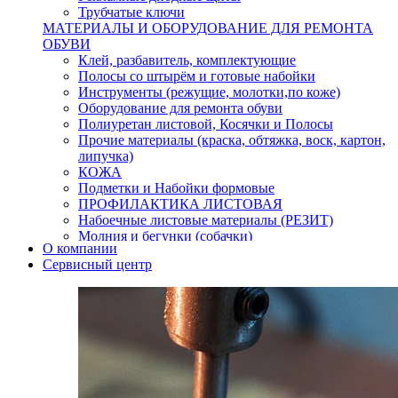
Трубчатые ключи
МАТЕРИАЛЫ И ОБОРУДОВАНИЕ ДЛЯ РЕМОНТА
ОБУВИ
Клей, разбавитель, комплектующие
Полосы со штырём и готовые набойки
Инструменты (режущие, молотки,по коже)
Оборудование для ремонта обуви
Полиуретан листовой, Косячки и Полосы
Прочие материалы (краска, обтяжка, воск, картон,
липучка)
КОЖА
Подметки и Набойки формовые
ПРОФИЛАКТИКА ЛИСТОВАЯ
Набоечные листовые материалы (РЕЗИТ)
Молния и бегунки (собачки)
О компании
Нитки,иглы-шило,крючки.
Сервисный центр
Уход и косметика для обуви
Кнопки (магнитые,кобурные)
Пряжки для ремня