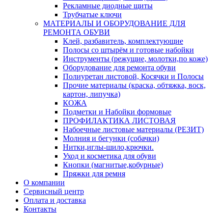
Рекламные диодные щиты
Трубчатые ключи
МАТЕРИАЛЫ И ОБОРУДОВАНИЕ ДЛЯ
РЕМОНТА ОБУВИ
Клей, разбавитель, комплектующие
Полосы со штырём и готовые набойки
Инструменты (режущие, молотки,по коже)
Оборудование для ремонта обуви
Полиуретан листовой, Косячки и Полосы
Прочие материалы (краска, обтяжка, воск,
картон, липучка)
КОЖА
Подметки и Набойки формовые
ПРОФИЛАКТИКА ЛИСТОВАЯ
Набоечные листовые материалы (РЕЗИТ)
Молния и бегунки (собачки)
Нитки,иглы-шило,крючки.
Уход и косметика для обуви
Кнопки (магнитые,кобурные)
Пряжки для ремня
О компании
Сервисный центр
Оплата и доставка
Контакты