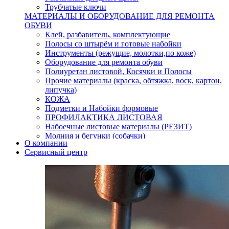
Трубчатые ключи
МАТЕРИАЛЫ И ОБОРУДОВАНИЕ ДЛЯ РЕМОНТА
ОБУВИ
Клей, разбавитель, комплектующие
Полосы со штырём и готовые набойки
Инструменты (режущие, молотки,по коже)
Оборудование для ремонта обуви
Полиуретан листовой, Косячки и Полосы
Прочие материалы (краска, обтяжка, воск, картон,
липучка)
КОЖА
Подметки и Набойки формовые
ПРОФИЛАКТИКА ЛИСТОВАЯ
Набоечные листовые материалы (РЕЗИТ)
Молния и бегунки (собачки)
О компании
Нитки,иглы-шило,крючки.
Сервисный центр
Уход и косметика для обуви
Кнопки (магнитые,кобурные)
Пряжки для ремня