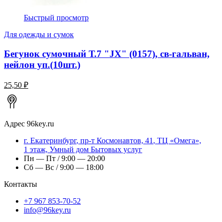
Быстрый просмотр
Для одежды и сумок
Бегунок сумочный Т.7 "JX" (0157), св-гальван,
нейлон уп.(10шт.)
25,50 ₽
Адрес
96key.ru
г.
Екатеринбург
,
пр-т Космонавтов, 41
, ТЦ «Омега»,
1 этаж, Умный дом Бытовых услуг
Пн — Пт / 9:00 — 20:00
Сб — Вс / 9:00 — 18:00
Контакты
+7 967 853-70-52
info@96key.ru