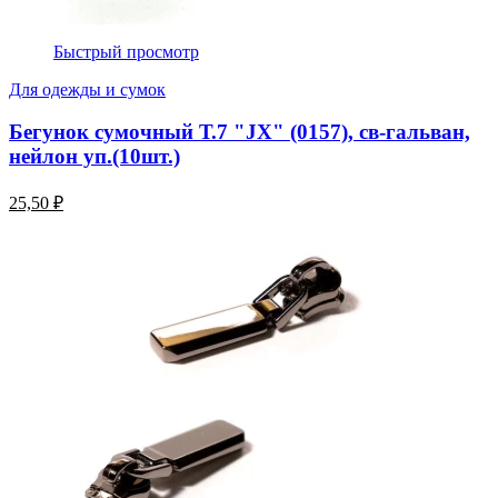
Быстрый просмотр
Для одежды и сумок
Бегунок сумочный Т.7 "JX" (0157), св-гальван,
нейлон уп.(10шт.)
25,50 ₽