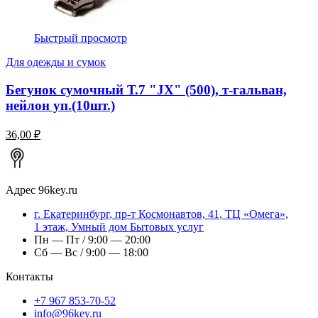
Быстрый просмотр
Для одежды и сумок
Бегунок сумочный Т.7 "JX" (500), т-гальван,
нейлон уп.(10шт.)
36,00 ₽
Адрес
96key.ru
г.
Екатеринбург
,
пр-т Космонавтов, 41
, ТЦ «Омега»,
1 этаж, Умный дом Бытовых услуг
Пн — Пт / 9:00 — 20:00
Сб — Вс / 9:00 — 18:00
Контакты
+7 967 853-70-52
info@96key.ru