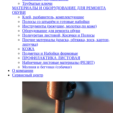
Трубчатые ключи
МАТЕРИАЛЫ И ОБОРУДОВАНИЕ ДЛЯ РЕМОНТА
ОБУВИ
Клей, разбавитель, комплектующие
Полосы со штырём и готовые набойки
Инструменты (режущие, молотки,по коже)
Оборудование для ремонта обуви
Полиуретан листовой, Косячки и Полосы
Прочие материалы (краска, обтяжка, воск, картон,
липучка)
КОЖА
Подметки и Набойки формовые
ПРОФИЛАКТИКА ЛИСТОВАЯ
Набоечные листовые материалы (РЕЗИТ)
Молния и бегунки (собачки)
О компании
Нитки,иглы-шило,крючки.
Сервисный центр
Уход и косметика для обуви
Кнопки (магнитые,кобурные)
Пряжки для ремня