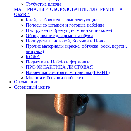
Трубчатые ключи
МАТЕРИАЛЫ И ОБОРУДОВАНИЕ ДЛЯ РЕМОНТА
ОБУВИ
Клей, разбавитель, комплектующие
Полосы со штырём и готовые набойки
Инструменты (режущие, молотки,по коже)
Оборудование для ремонта обуви
Полиуретан листовой, Косячки и Полосы
Прочие материалы (краска, обтяжка, воск, картон,
липучка)
КОЖА
Подметки и Набойки формовые
ПРОФИЛАКТИКА ЛИСТОВАЯ
Набоечные листовые материалы (РЕЗИТ)
Молния и бегунки (собачки)
О компании
Нитки,иглы-шило,крючки.
Сервисный центр
Уход и косметика для обуви
Кнопки (магнитые,кобурные)
Пряжки для ремня