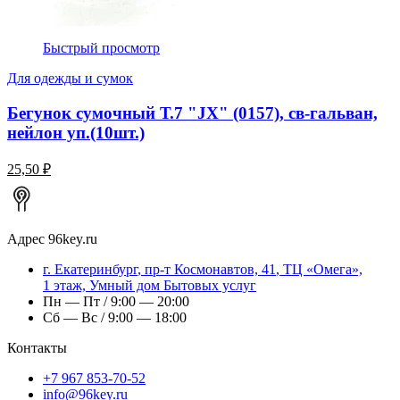
Быстрый просмотр
Для одежды и сумок
Бегунок сумочный Т.7 "JX" (0157), св-гальван,
нейлон уп.(10шт.)
25,50 ₽
Адрес
96key.ru
г.
Екатеринбург
,
пр-т Космонавтов, 41
, ТЦ «Омега»,
1 этаж, Умный дом Бытовых услуг
Пн — Пт / 9:00 — 20:00
Сб — Вс / 9:00 — 18:00
Контакты
+7 967 853-70-52
info@96key.ru