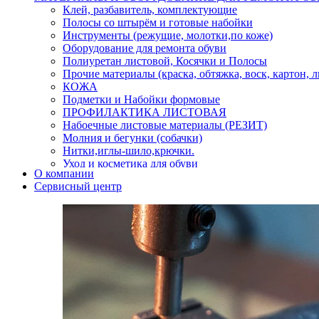
Клей, разбавитель, комплектующие
Полосы со штырём и готовые набойки
Инструменты (режущие, молотки,по коже)
Оборудование для ремонта обуви
Полиуретан листовой, Косячки и Полосы
Прочие материалы (краска, обтяжка, воск, картон, 
КОЖА
Подметки и Набойки формовые
ПРОФИЛАКТИКА ЛИСТОВАЯ
Набоечные листовые материалы (РЕЗИТ)
Молния и бегунки (собачки)
Нитки,иглы-шило,крючки.
Уход и косметика для обуви
О компании
Кнопки (магнитые,кобурные)
Сервисный центр
Пряжки для ремня