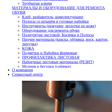
Трубчатые ключи
МАТЕРИАЛЫ И ОБОРУДОВАНИЕ ДЛЯ РЕМОНТА
ОБУВИ
Клей, разбавитель, комплектующие
Полосы со штырём и готовые набойки
Инструменты (режущие, молотки,по коже)
Оборудование для ремонта обуви
Полиуретан листовой, Косячки и Полосы
Прочие материалы (краска, обтяжка, воск, картон,
липучка)
КОЖА
Подметки и Набойки формовые
ПРОФИЛАКТИКА ЛИСТОВАЯ
Набоечные листовые материалы (РЕЗИТ)
Молния и бегунки (собачки)
О компании
Нитки,иглы-шило,крючки.
Сервисный центр
Уход и косметика для обуви
Кнопки (магнитые,кобурные)
Пряжки для ремня