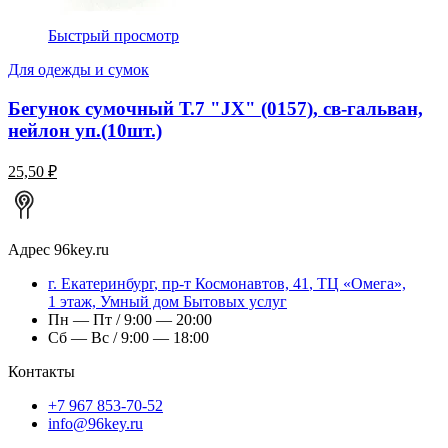
Быстрый просмотр
Для одежды и сумок
Бегунок сумочный Т.7 "JX" (0157), св-гальван,
нейлон уп.(10шт.)
25,50 ₽
Адрес
96key.ru
г.
Екатеринбург
,
пр-т Космонавтов, 41
, ТЦ «Омега»,
1 этаж, Умный дом Бытовых услуг
Пн — Пт / 9:00 — 20:00
Сб — Вс / 9:00 — 18:00
Контакты
+7 967 853-70-52
info@96key.ru