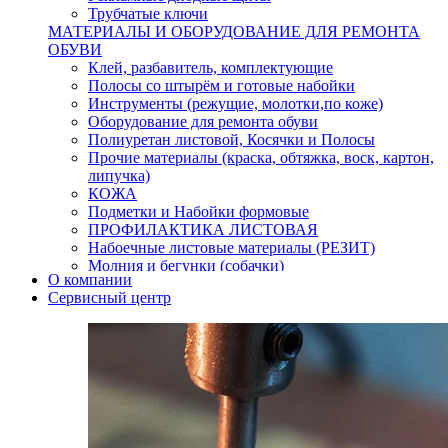
Трубчатые ключи
МАТЕРИАЛЫ И ОБОРУДОВАНИЕ ДЛЯ РЕМОНТА
ОБУВИ
Клей, разбавитель, комплектующие
Полосы со штырём и готовые набойки
Инструменты (режущие, молотки,по коже)
Оборудование для ремонта обуви
Полиуретан листовой, Косячки и Полосы
Прочие материалы (краска, обтяжка, воск, картон,
липучка)
КОЖА
Подметки и Набойки формовые
ПРОФИЛАКТИКА ЛИСТОВАЯ
Набоечные листовые материалы (РЕЗИТ)
Молния и бегунки (собачки)
О компании
Нитки,иглы-шило,крючки.
Сервисный центр
Уход и косметика для обуви
Кнопки (магнитые,кобурные)
Пряжки для ремня