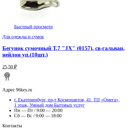
Быстрый просмотр
Для одежды и сумок
Бегунок сумочный Т.7 "JX" (0157), св-гальван,
нейлон уп.(10шт.)
25,50 ₽
Адрес
96key.ru
г.
Екатеринбург
,
пр-т Космонавтов, 41
, ТЦ «Омега»,
1 этаж, Умный дом Бытовых услуг
Пн — Пт / 9:00 — 20:00
Сб — Вс / 9:00 — 18:00
Контакты