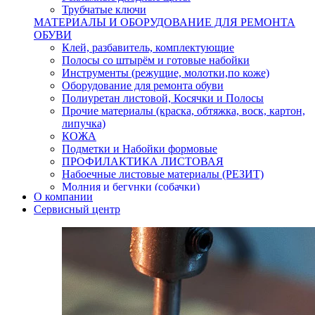
Трубчатые ключи
МАТЕРИАЛЫ И ОБОРУДОВАНИЕ ДЛЯ РЕМОНТА
ОБУВИ
Клей, разбавитель, комплектующие
Полосы со штырём и готовые набойки
Инструменты (режущие, молотки,по коже)
Оборудование для ремонта обуви
Полиуретан листовой, Косячки и Полосы
Прочие материалы (краска, обтяжка, воск, картон,
липучка)
КОЖА
Подметки и Набойки формовые
ПРОФИЛАКТИКА ЛИСТОВАЯ
Набоечные листовые материалы (РЕЗИТ)
Молния и бегунки (собачки)
О компании
Нитки,иглы-шило,крючки.
Сервисный центр
Уход и косметика для обуви
Кнопки (магнитые,кобурные)
Пряжки для ремня