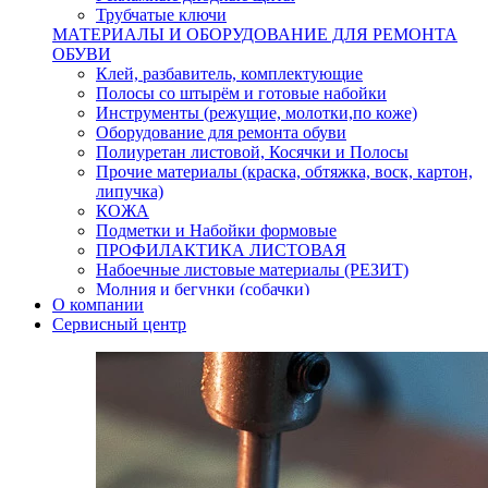
Трубчатые ключи
МАТЕРИАЛЫ И ОБОРУДОВАНИЕ ДЛЯ РЕМОНТА
ОБУВИ
Клей, разбавитель, комплектующие
Полосы со штырём и готовые набойки
Инструменты (режущие, молотки,по коже)
Оборудование для ремонта обуви
Полиуретан листовой, Косячки и Полосы
Прочие материалы (краска, обтяжка, воск, картон,
липучка)
КОЖА
Подметки и Набойки формовые
ПРОФИЛАКТИКА ЛИСТОВАЯ
Набоечные листовые материалы (РЕЗИТ)
Молния и бегунки (собачки)
О компании
Нитки,иглы-шило,крючки.
Сервисный центр
Уход и косметика для обуви
Кнопки (магнитые,кобурные)
Пряжки для ремня