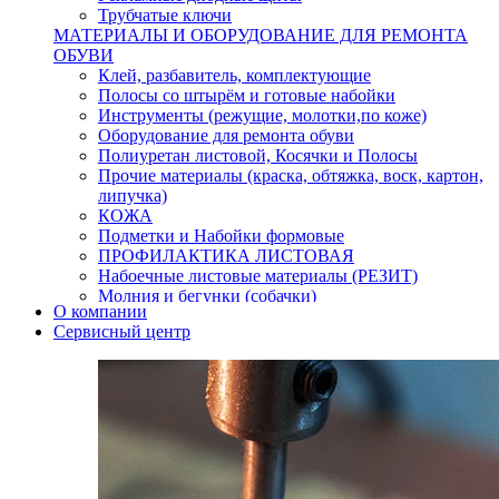
Трубчатые ключи
МАТЕРИАЛЫ И ОБОРУДОВАНИЕ ДЛЯ РЕМОНТА
ОБУВИ
Клей, разбавитель, комплектующие
Полосы со штырём и готовые набойки
Инструменты (режущие, молотки,по коже)
Оборудование для ремонта обуви
Полиуретан листовой, Косячки и Полосы
Прочие материалы (краска, обтяжка, воск, картон,
липучка)
КОЖА
Подметки и Набойки формовые
ПРОФИЛАКТИКА ЛИСТОВАЯ
Набоечные листовые материалы (РЕЗИТ)
Молния и бегунки (собачки)
О компании
Нитки,иглы-шило,крючки.
Сервисный центр
Уход и косметика для обуви
Кнопки (магнитые,кобурные)
Пряжки для ремня