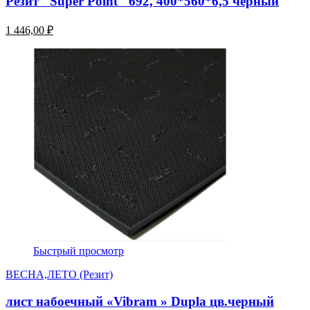
Резит "Super Point" 692, 400*560*6,5 черный
1 446,00 ₽
Быстрый просмотр
ВЕСНА,ЛЕТО (Резит)
лист набоечный «Vibram » Dupla цв.черный