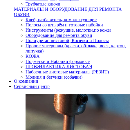
Трубчатые ключи
МАТЕРИАЛЫ И ОБОРУДОВАНИЕ ДЛЯ РЕМОНТА
ОБУВИ
Клей, разбавитель, комплектующие
Полосы со штырём и готовые набойки
Инструменты (режущие, молотки,по коже)
Оборудование для ремонта обуви
Полиуретан листовой, Косячки и Полосы
Прочие материалы (краска, обтяжка, воск, картон,
липучка)
КОЖА
Подметки и Набойки формовые
ПРОФИЛАКТИКА ЛИСТОВАЯ
Набоечные листовые материалы (РЕЗИТ)
Молния и бегунки (собачки)
О компании
Нитки,иглы-шило,крючки.
Сервисный центр
Уход и косметика для обуви
Кнопки (магнитые,кобурные)
Пряжки для ремня