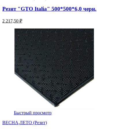
Резит "GTO Italia" 500*500*6,0 черн.
2 217,50 ₽
Быстрый просмотр
ВЕСНА,ЛЕТО (Резит)