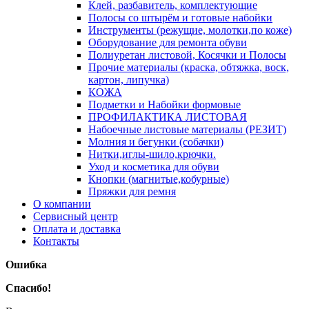
Клей, разбавитель, комплектующие
Полосы со штырём и готовые набойки
Инструменты (режущие, молотки,по коже)
Оборудование для ремонта обуви
Полиуретан листовой, Косячки и Полосы
Прочие материалы (краска, обтяжка, воск,
картон, липучка)
КОЖА
Подметки и Набойки формовые
ПРОФИЛАКТИКА ЛИСТОВАЯ
Набоечные листовые материалы (РЕЗИТ)
Молния и бегунки (собачки)
Нитки,иглы-шило,крючки.
Уход и косметика для обуви
Кнопки (магнитые,кобурные)
Пряжки для ремня
О компании
Сервисный центр
Оплата и доставка
Контакты
Ошибка
Спасибо!