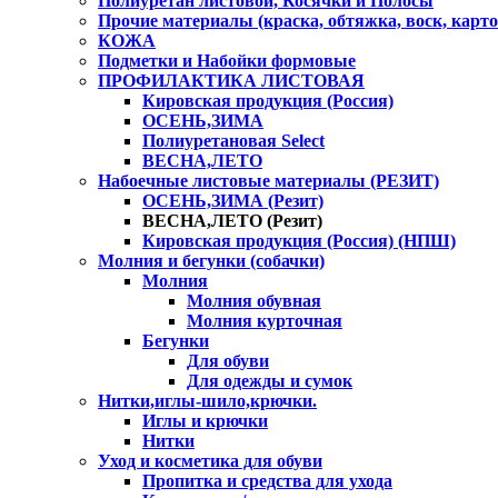
Полиуретан листовой, Косячки и Полосы
Прочие материалы (краска, обтяжка, воск, карто
КОЖА
Подметки и Набойки формовые
ПРОФИЛАКТИКА ЛИСТОВАЯ
Кировская продукция (Россия)
ОСЕНЬ,ЗИМА
Полиуретановая Select
ВЕСНА,ЛЕТО
Набоечные листовые материалы (РЕЗИТ)
ОСЕНЬ,ЗИМА (Резит)
ВЕСНА,ЛЕТО (Резит)
Кировская продукция (Россия) (НПШ)
Молния и бегунки (собачки)
Молния
Молния обувная
Молния курточная
Бегунки
Для обуви
Для одежды и сумок
Нитки,иглы-шило,крючки.
Иглы и крючки
Нитки
Уход и косметика для обуви
Пропитка и средства для ухода