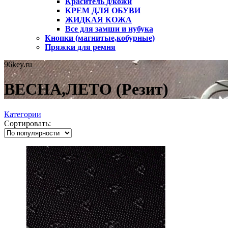
Краситель д/кожи
КРЕМ ДЛЯ ОБУВИ
ЖИДКАЯ КОЖА
Все для замши и нубука
Кнопки (магнитые,кобурные)
Пряжки для ремня
96key.ru
ВЕСНА,ЛЕТО (Резит)
Категории
Сортировать: