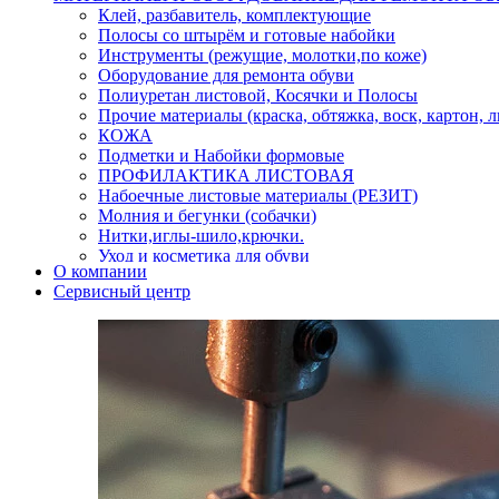
Клей, разбавитель, комплектующие
Полосы со штырём и готовые набойки
Инструменты (режущие, молотки,по коже)
Оборудование для ремонта обуви
Полиуретан листовой, Косячки и Полосы
Прочие материалы (краска, обтяжка, воск, картон, 
КОЖА
Подметки и Набойки формовые
ПРОФИЛАКТИКА ЛИСТОВАЯ
Набоечные листовые материалы (РЕЗИТ)
Молния и бегунки (собачки)
Нитки,иглы-шило,крючки.
Уход и косметика для обуви
О компании
Кнопки (магнитые,кобурные)
Сервисный центр
Пряжки для ремня