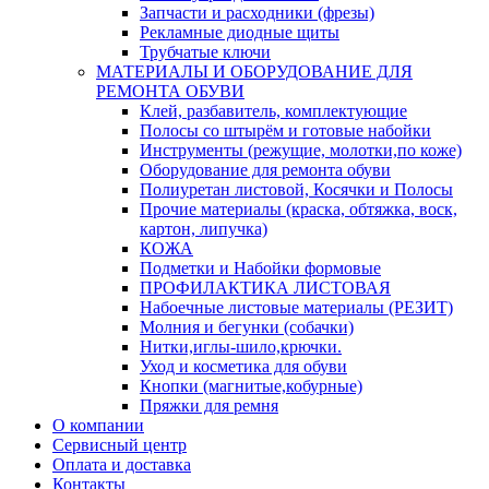
Запчасти и расходники (фрезы)
Рекламные диодные щиты
Трубчатые ключи
МАТЕРИАЛЫ И ОБОРУДОВАНИЕ ДЛЯ
РЕМОНТА ОБУВИ
Клей, разбавитель, комплектующие
Полосы со штырём и готовые набойки
Инструменты (режущие, молотки,по коже)
Оборудование для ремонта обуви
Полиуретан листовой, Косячки и Полосы
Прочие материалы (краска, обтяжка, воск,
картон, липучка)
КОЖА
Подметки и Набойки формовые
ПРОФИЛАКТИКА ЛИСТОВАЯ
Набоечные листовые материалы (РЕЗИТ)
Молния и бегунки (собачки)
Нитки,иглы-шило,крючки.
Уход и косметика для обуви
Кнопки (магнитые,кобурные)
Пряжки для ремня
О компании
Сервисный центр
Оплата и доставка
Контакты