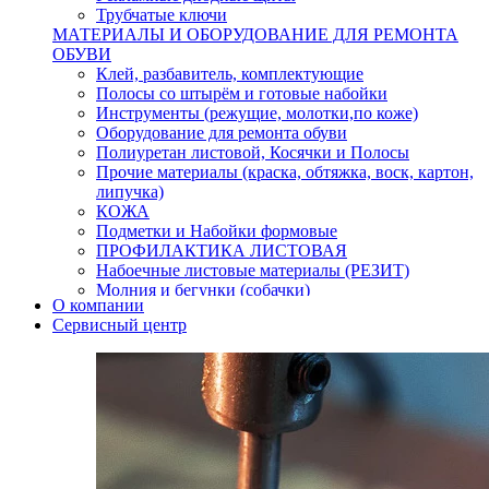
Трубчатые ключи
МАТЕРИАЛЫ И ОБОРУДОВАНИЕ ДЛЯ РЕМОНТА
ОБУВИ
Клей, разбавитель, комплектующие
Полосы со штырём и готовые набойки
Инструменты (режущие, молотки,по коже)
Оборудование для ремонта обуви
Полиуретан листовой, Косячки и Полосы
Прочие материалы (краска, обтяжка, воск, картон,
липучка)
КОЖА
Подметки и Набойки формовые
ПРОФИЛАКТИКА ЛИСТОВАЯ
Набоечные листовые материалы (РЕЗИТ)
Молния и бегунки (собачки)
О компании
Нитки,иглы-шило,крючки.
Сервисный центр
Уход и косметика для обуви
Кнопки (магнитые,кобурные)
Пряжки для ремня