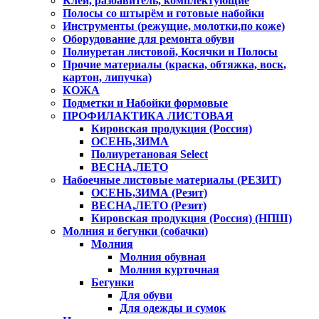
Клей, разбавитель, комплектующие
Полосы со штырём и готовые набойки
Инструменты (режущие, молотки,по коже)
Оборудование для ремонта обуви
Полиуретан листовой, Косячки и Полосы
Прочие материалы (краска, обтяжка, воск,
картон, липучка)
КОЖА
Подметки и Набойки формовые
ПРОФИЛАКТИКА ЛИСТОВАЯ
Кировская продукция (Россия)
ОСЕНЬ,ЗИМА
Полиуретановая Select
ВЕСНА,ЛЕТО
Набоечные листовые материалы (РЕЗИТ)
ОСЕНЬ,ЗИМА (Резит)
ВЕСНА,ЛЕТО (Резит)
Кировская продукция (Россия) (НПШ)
Молния и бегунки (собачки)
Молния
Молния обувная
Молния курточная
Бегунки
Для обуви
Для одежды и сумок