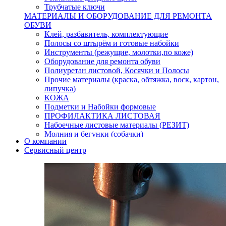
Трубчатые ключи
МАТЕРИАЛЫ И ОБОРУДОВАНИЕ ДЛЯ РЕМОНТА
ОБУВИ
Клей, разбавитель, комплектующие
Полосы со штырём и готовые набойки
Инструменты (режущие, молотки,по коже)
Оборудование для ремонта обуви
Полиуретан листовой, Косячки и Полосы
Прочие материалы (краска, обтяжка, воск, картон,
липучка)
КОЖА
Подметки и Набойки формовые
ПРОФИЛАКТИКА ЛИСТОВАЯ
Набоечные листовые материалы (РЕЗИТ)
Молния и бегунки (собачки)
О компании
Нитки,иглы-шило,крючки.
Сервисный центр
Уход и косметика для обуви
Кнопки (магнитые,кобурные)
Пряжки для ремня