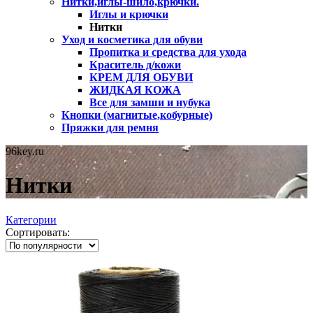
Нитки,иглы-шило,крючки.
Иглы и крючки
Нитки
Уход и косметика для обуви
Пропитка и средства для ухода
Краситель д/кожи
КРЕМ ДЛЯ ОБУВИ
ЖИДКАЯ КОЖА
Все для замши и нубука
Кнопки (магнитые,кобурные)
Пряжки для ремня
96key.ru
Нитки
Категории
Сортировать: