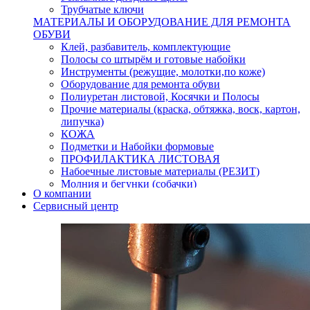
Трубчатые ключи
МАТЕРИАЛЫ И ОБОРУДОВАНИЕ ДЛЯ РЕМОНТА
ОБУВИ
Клей, разбавитель, комплектующие
Полосы со штырём и готовые набойки
Инструменты (режущие, молотки,по коже)
Оборудование для ремонта обуви
Полиуретан листовой, Косячки и Полосы
Прочие материалы (краска, обтяжка, воск, картон,
липучка)
КОЖА
Подметки и Набойки формовые
ПРОФИЛАКТИКА ЛИСТОВАЯ
Набоечные листовые материалы (РЕЗИТ)
Молния и бегунки (собачки)
О компании
Нитки,иглы-шило,крючки.
Сервисный центр
Уход и косметика для обуви
Кнопки (магнитые,кобурные)
Пряжки для ремня