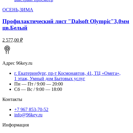
ОСЕНЬ,ЗИМА
Профилактический лист "Dalsoft Olympic"3,0мм
цв.Белый
2 577,00 ₽
Адрес
96key.ru
г.
Екатеринбург
,
пр-т Космонавтов, 41
, ТЦ «Омега»,
1 этаж, Умный дом Бытовых услуг
Пн — Пт / 9:00 — 20:00
Сб — Вс / 9:00 — 18:00
Контакты
+7 967 853-70-52
info@96key.ru
Информация