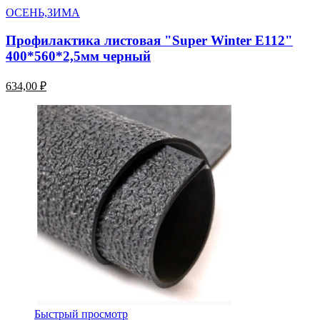
ОСЕНЬ,ЗИМА
Профилактика листовая "Super Winter E112"
400*560*2,5мм черный
634,00 ₽
Быстрый просмотр