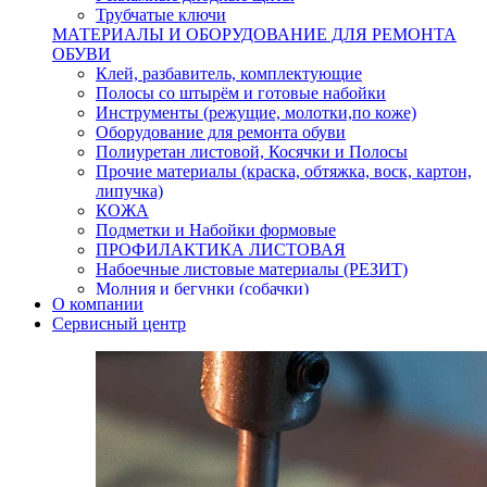
Трубчатые ключи
МАТЕРИАЛЫ И ОБОРУДОВАНИЕ ДЛЯ РЕМОНТА
ОБУВИ
Клей, разбавитель, комплектующие
Полосы со штырём и готовые набойки
Инструменты (режущие, молотки,по коже)
Оборудование для ремонта обуви
Полиуретан листовой, Косячки и Полосы
Прочие материалы (краска, обтяжка, воск, картон,
липучка)
КОЖА
Подметки и Набойки формовые
ПРОФИЛАКТИКА ЛИСТОВАЯ
Набоечные листовые материалы (РЕЗИТ)
Молния и бегунки (собачки)
О компании
Нитки,иглы-шило,крючки.
Сервисный центр
Уход и косметика для обуви
Кнопки (магнитые,кобурные)
Пряжки для ремня