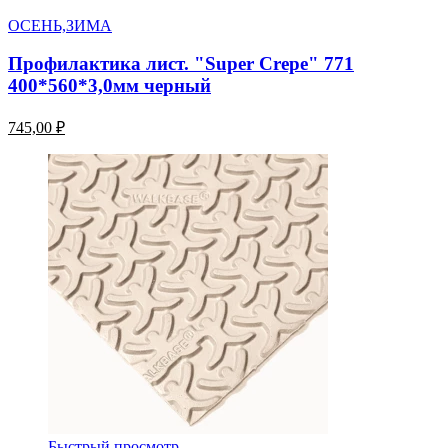
ОСЕНЬ,ЗИМА
Профилактика лист. "Super Crepe" 771
400*560*3,0мм черный
745,00 ₽
Быстрый просмотр