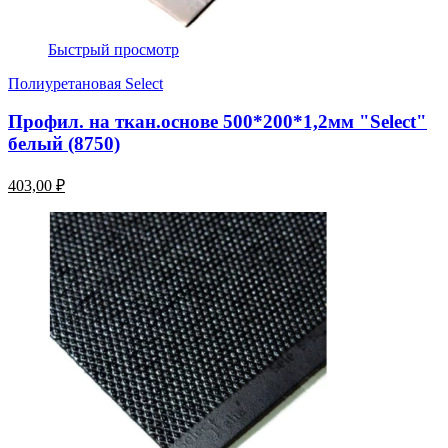
Быстрый просмотр
Полиуретановая Select
Профил. на ткан.основе 500*200*1,2мм "Select"
белый (8750)
403,00 ₽