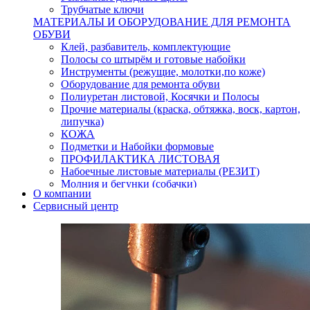
Трубчатые ключи
МАТЕРИАЛЫ И ОБОРУДОВАНИЕ ДЛЯ РЕМОНТА
ОБУВИ
Клей, разбавитель, комплектующие
Полосы со штырём и готовые набойки
Инструменты (режущие, молотки,по коже)
Оборудование для ремонта обуви
Полиуретан листовой, Косячки и Полосы
Прочие материалы (краска, обтяжка, воск, картон,
липучка)
КОЖА
Подметки и Набойки формовые
ПРОФИЛАКТИКА ЛИСТОВАЯ
Набоечные листовые материалы (РЕЗИТ)
Молния и бегунки (собачки)
О компании
Нитки,иглы-шило,крючки.
Сервисный центр
Уход и косметика для обуви
Кнопки (магнитые,кобурные)
Пряжки для ремня