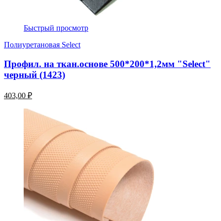
Быстрый просмотр
Полиуретановая Select
Профил. на ткан.основе 500*200*1,2мм "Select"
черный (1423)
403,00 ₽