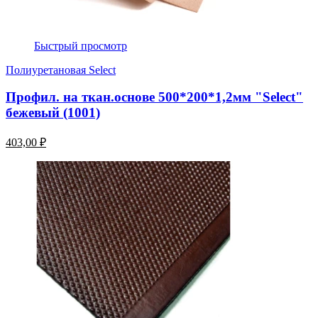
Быстрый просмотр
Полиуретановая Select
Профил. на ткан.основе 500*200*1,2мм "Select"
бежевый (1001)
403,00 ₽