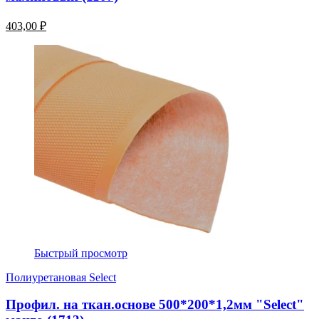
403,00 ₽
Быстрый просмотр
Полиуретановая Select
Профил. на ткан.основе 500*200*1,2мм "Select"