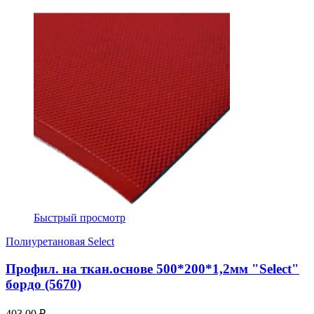
Быстрый просмотр
Полиуретановая Select
Профил. на ткан.основе 500*200*1,2мм "Select"
бордо (5670)
403,00 ₽