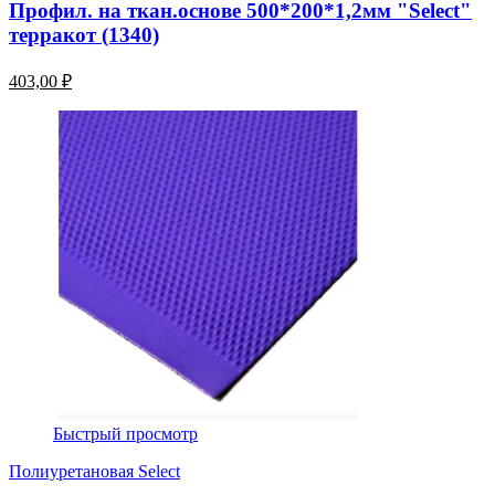
Профил. на ткан.основе 500*200*1,2мм "Select"
терракот (1340)
403,00 ₽
Быстрый просмотр
Полиуретановая Select