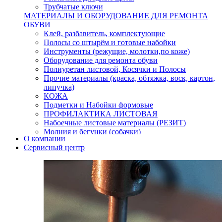
Трубчатые ключи
МАТЕРИАЛЫ И ОБОРУДОВАНИЕ ДЛЯ РЕМОНТА
ОБУВИ
Клей, разбавитель, комплектующие
Полосы со штырём и готовые набойки
Инструменты (режущие, молотки,по коже)
Оборудование для ремонта обуви
Полиуретан листовой, Косячки и Полосы
Прочие материалы (краска, обтяжка, воск, картон,
липучка)
КОЖА
Подметки и Набойки формовые
ПРОФИЛАКТИКА ЛИСТОВАЯ
Набоечные листовые материалы (РЕЗИТ)
Молния и бегунки (собачки)
О компании
Нитки,иглы-шило,крючки.
Сервисный центр
Уход и косметика для обуви
Кнопки (магнитые,кобурные)
Пряжки для ремня