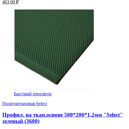
403,00 ₽
Быстрый просмотр
Полиуретановая Select
Профил. на ткан.основе 500*200*1,2мм "Select"
зеленый (3600)