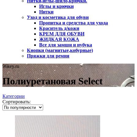
Нитки,иглы-шило,крючки.
Иглы и крючки
Нитки
Уход и косметика для обуви
Пропитка и средства для ухода
Краситель д/кожи
КРЕМ ДЛЯ ОБУВИ
ЖИДКАЯ КОЖА
Все для замши и нубука
Кнопки (магнитые,кобурные)
Пряжки для ремня
96key.ru
Полиуретановая Select
Категории
Сортировать: