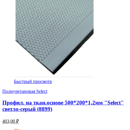
Быстрый просмотр
Полиуретановая Select
Профил. на ткан.основе 500*200*1,2мм "Select"
светло-серый (8899)
403,00 ₽