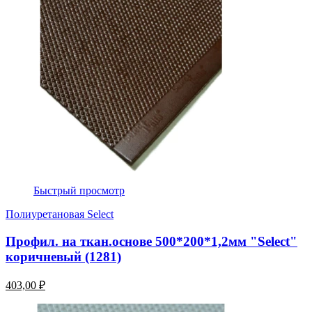
Быстрый просмотр
Полиуретановая Select
Профил. на ткан.основе 500*200*1,2мм "Select"
коричневый (1281)
403,00 ₽