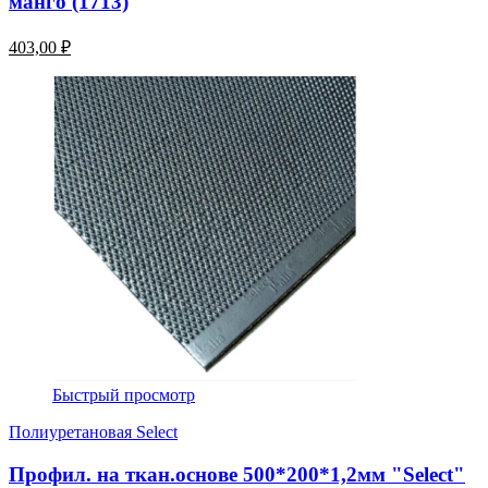
манго (1713)
403,00 ₽
Быстрый просмотр
Полиуретановая Select
Профил. на ткан.основе 500*200*1,2мм "Select"