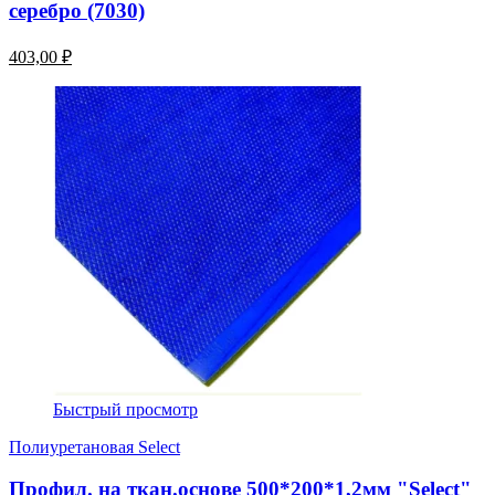
серебро (7030)
403,00 ₽
Быстрый просмотр
Полиуретановая Select
Профил. на ткан.основе 500*200*1,2мм "Select"