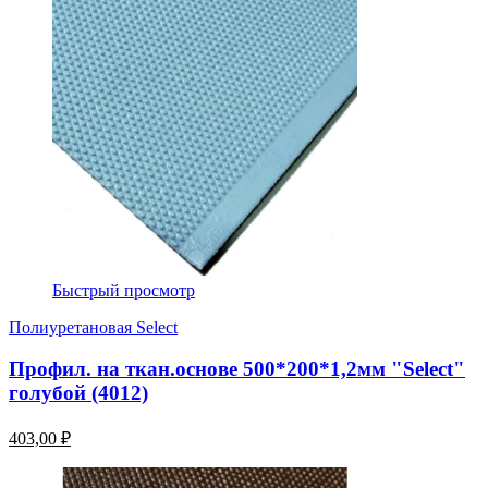
Быстрый просмотр
Полиуретановая Select
Профил. на ткан.основе 500*200*1,2мм "Select"
голубой (4012)
403,00 ₽