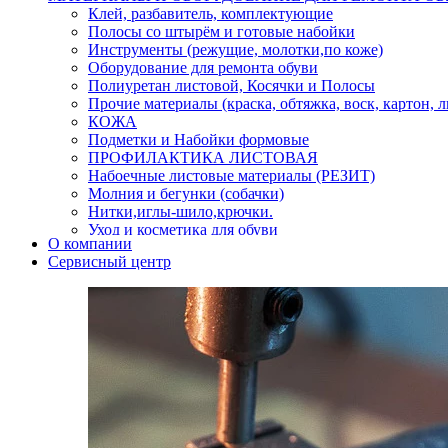
Клей, разбавитель, комплектующие
Полосы со штырём и готовые набойки
Инструменты (режущие, молотки,по коже)
Оборудование для ремонта обуви
Полиуретан листовой, Косячки и Полосы
Прочие материалы (краска, обтяжка, воск, картон, 
КОЖА
Подметки и Набойки формовые
ПРОФИЛАКТИКА ЛИСТОВАЯ
Набоечные листовые материалы (РЕЗИТ)
Молния и бегунки (собачки)
Нитки,иглы-шило,крючки.
Уход и косметика для обуви
О компании
Кнопки (магнитые,кобурные)
Сервисный центр
Пряжки для ремня