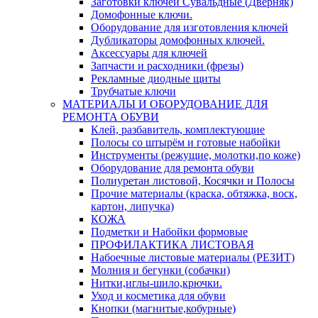
Заготовки ключей Сувальдные (Дверняк)
Домофонные ключи.
Оборудование для изготовления ключей
Дубликаторы домофонных ключей.
Аксессуары для ключей
Запчасти и расходники (фрезы)
Рекламные диодные щиты
Трубчатые ключи
МАТЕРИАЛЫ И ОБОРУДОВАНИЕ ДЛЯ
РЕМОНТА ОБУВИ
Клей, разбавитель, комплектующие
Полосы со штырём и готовые набойки
Инструменты (режущие, молотки,по коже)
Оборудование для ремонта обуви
Полиуретан листовой, Косячки и Полосы
Прочие материалы (краска, обтяжка, воск,
картон, липучка)
КОЖА
Подметки и Набойки формовые
ПРОФИЛАКТИКА ЛИСТОВАЯ
Набоечные листовые материалы (РЕЗИТ)
Молния и бегунки (собачки)
Нитки,иглы-шило,крючки.
Уход и косметика для обуви
Кнопки (магнитые,кобурные)