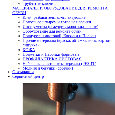
Трубчатые ключи
МАТЕРИАЛЫ И ОБОРУДОВАНИЕ ДЛЯ РЕМОНТА
ОБУВИ
Клей, разбавитель, комплектующие
Полосы со штырём и готовые набойки
Инструменты (режущие, молотки,по коже)
Оборудование для ремонта обуви
Полиуретан листовой, Косячки и Полосы
Прочие материалы (краска, обтяжка, воск, картон,
липучка)
КОЖА
Подметки и Набойки формовые
ПРОФИЛАКТИКА ЛИСТОВАЯ
Набоечные листовые материалы (РЕЗИТ)
Молния и бегунки (собачки)
О компании
Нитки,иглы-шило,крючки.
Сервисный центр
Уход и косметика для обуви
Кнопки (магнитые,кобурные)
Пряжки для ремня