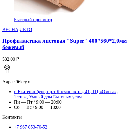
Быстрый просмотр
ВЕСНА,ЛЕТО
Профилактика листовая "Super" 400*560*2,0мм
бежевый
532,00 ₽
Адрес
96key.ru
г.
Екатеринбург
,
пр-т Космонавтов, 41
, ТЦ «Омега»,
1 этаж, Умный дом Бытовых услуг
Пн — Пт / 9:00 — 20:00
Сб — Вс / 9:00 — 18:00
Контакты
+7 967 853-70-52