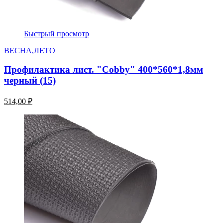
Быстрый просмотр
ВЕСНА,ЛЕТО
Профилактика лист. "Cobby" 400*560*1,8мм
черный (15)
514,00 ₽