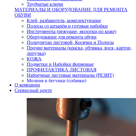
Трубчатые ключи
МАТЕРИАЛЫ И ОБОРУДОВАНИЕ ДЛЯ РЕМОНТА
ОБУВИ
Клей, разбавитель, комплектующие
Полосы со штырём и готовые набойки
Инструменты (режущие, молотки,по коже)
Оборудование для ремонта обуви
Полиуретан листовой, Косячки и Полосы
Прочие материалы (краска, обтяжка, воск, картон,
липучка)
КОЖА
Подметки и Набойки формовые
ПРОФИЛАКТИКА ЛИСТОВАЯ
Набоечные листовые материалы (РЕЗИТ)
Молния и бегунки (собачки)
О компании
Нитки,иглы-шило,крючки.
Сервисный центр
Уход и косметика для обуви
Кнопки (магнитые,кобурные)
Пряжки для ремня