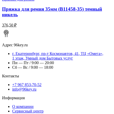
Пряжка для ремня 35мм (В11458-35) темный
никель
376,50 ₽
Адрес
96key.ru
г.
Екатеринбург
,
пр-т Космонавтов, 41
, ТЦ «Омега»,
1 этаж, Умный дом Бытовых услуг
Пн — Пт / 9:00 — 20:00
Сб — Вс / 9:00 — 18:00
Контакты
+7 967 853-70-52
info@96key.ru
Информация
О компании
Сервисный центр