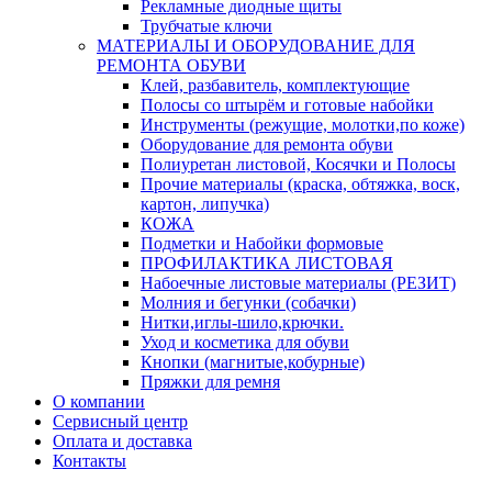
Рекламные диодные щиты
Трубчатые ключи
МАТЕРИАЛЫ И ОБОРУДОВАНИЕ ДЛЯ
РЕМОНТА ОБУВИ
Клей, разбавитель, комплектующие
Полосы со штырём и готовые набойки
Инструменты (режущие, молотки,по коже)
Оборудование для ремонта обуви
Полиуретан листовой, Косячки и Полосы
Прочие материалы (краска, обтяжка, воск,
картон, липучка)
КОЖА
Подметки и Набойки формовые
ПРОФИЛАКТИКА ЛИСТОВАЯ
Набоечные листовые материалы (РЕЗИТ)
Молния и бегунки (собачки)
Нитки,иглы-шило,крючки.
Уход и косметика для обуви
Кнопки (магнитые,кобурные)
Пряжки для ремня
О компании
Сервисный центр
Оплата и доставка
Контакты