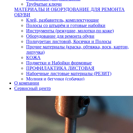
Трубчатые ключи
МАТЕРИАЛЫ И ОБОРУДОВАНИЕ ДЛЯ РЕМОНТА
ОБУВИ
Клей, разбавитель, комплектующие
Полосы со штырём и готовые набойки
Инструменты (режущие, молотки,по коже)
Оборудование для ремонта обуви
Полиуретан листовой, Косячки и Полосы
Прочие материалы (краска, обтяжка, воск, картон,
липучка)
КОЖА
Подметки и Набойки формовые
ПРОФИЛАКТИКА ЛИСТОВАЯ
Набоечные листовые материалы (РЕЗИТ)
Молния и бегунки (собачки)
О компании
Нитки,иглы-шило,крючки.
Сервисный центр
Уход и косметика для обуви
Кнопки (магнитые,кобурные)
Пряжки для ремня