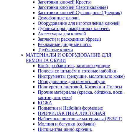
Заготовки ключей Кресты
Заготовки ключей (Вертикальные)
Заготовки ключей Сувальдные (Дверняк)
Домофонные ключи.
Оборудование для изготовления ключей
Дубликаторы домофонных ключей.
Аксессуары для ключей
Запчасти и расходники (фрезы)
Рекламные диодные щиты
Трубчатые ключи
МАТЕРИАЛЫ И ОБОРУДОВАНИЕ ДЛЯ
РЕМОНТА ОБУВИ
Клей, разбавитель, комплектующие
Полосы со штырём и готовые набойки
Инструменты (режущие, молотки,по коже)
Оборудование для ремонта обуви
Полиуретан листовой, Косячки и Полосы
Прочие материалы (краска, обтяжка, воск,
картон, липучка)
КОЖА
Подметки и Набойки формовые
ПРОФИЛАКТИКА ЛИСТОВАЯ
Набоечные листовые материалы (РЕЗИТ)
Молния и бегунки (собачки)
Нитки,иглы-шило,крючки.