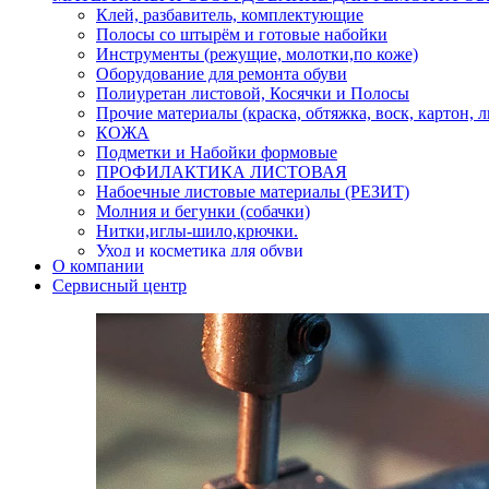
Клей, разбавитель, комплектующие
Полосы со штырём и готовые набойки
Инструменты (режущие, молотки,по коже)
Оборудование для ремонта обуви
Полиуретан листовой, Косячки и Полосы
Прочие материалы (краска, обтяжка, воск, картон, 
КОЖА
Подметки и Набойки формовые
ПРОФИЛАКТИКА ЛИСТОВАЯ
Набоечные листовые материалы (РЕЗИТ)
Молния и бегунки (собачки)
Нитки,иглы-шило,крючки.
Уход и косметика для обуви
О компании
Кнопки (магнитые,кобурные)
Сервисный центр
Пряжки для ремня