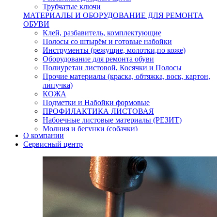
Трубчатые ключи
МАТЕРИАЛЫ И ОБОРУДОВАНИЕ ДЛЯ РЕМОНТА
ОБУВИ
Клей, разбавитель, комплектующие
Полосы со штырём и готовые набойки
Инструменты (режущие, молотки,по коже)
Оборудование для ремонта обуви
Полиуретан листовой, Косячки и Полосы
Прочие материалы (краска, обтяжка, воск, картон,
липучка)
КОЖА
Подметки и Набойки формовые
ПРОФИЛАКТИКА ЛИСТОВАЯ
Набоечные листовые материалы (РЕЗИТ)
Молния и бегунки (собачки)
О компании
Нитки,иглы-шило,крючки.
Сервисный центр
Уход и косметика для обуви
Кнопки (магнитые,кобурные)
Пряжки для ремня