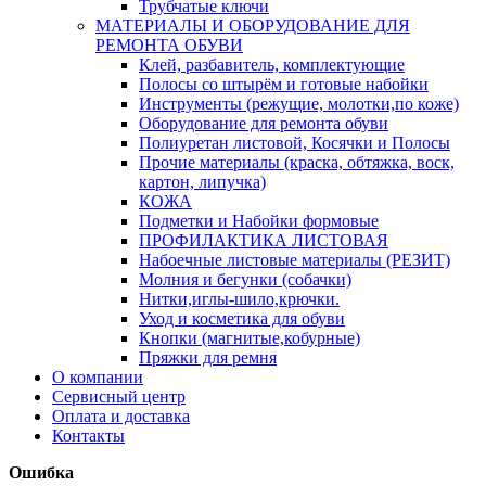
Трубчатые ключи
МАТЕРИАЛЫ И ОБОРУДОВАНИЕ ДЛЯ
РЕМОНТА ОБУВИ
Клей, разбавитель, комплектующие
Полосы со штырём и готовые набойки
Инструменты (режущие, молотки,по коже)
Оборудование для ремонта обуви
Полиуретан листовой, Косячки и Полосы
Прочие материалы (краска, обтяжка, воск,
картон, липучка)
КОЖА
Подметки и Набойки формовые
ПРОФИЛАКТИКА ЛИСТОВАЯ
Набоечные листовые материалы (РЕЗИТ)
Молния и бегунки (собачки)
Нитки,иглы-шило,крючки.
Уход и косметика для обуви
Кнопки (магнитые,кобурные)
Пряжки для ремня
О компании
Сервисный центр
Оплата и доставка
Контакты
Ошибка