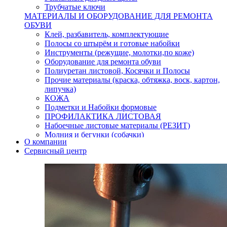
Трубчатые ключи
МАТЕРИАЛЫ И ОБОРУДОВАНИЕ ДЛЯ РЕМОНТА
ОБУВИ
Клей, разбавитель, комплектующие
Полосы со штырём и готовые набойки
Инструменты (режущие, молотки,по коже)
Оборудование для ремонта обуви
Полиуретан листовой, Косячки и Полосы
Прочие материалы (краска, обтяжка, воск, картон,
липучка)
КОЖА
Подметки и Набойки формовые
ПРОФИЛАКТИКА ЛИСТОВАЯ
Набоечные листовые материалы (РЕЗИТ)
Молния и бегунки (собачки)
О компании
Нитки,иглы-шило,крючки.
Сервисный центр
Уход и косметика для обуви
Кнопки (магнитые,кобурные)
Пряжки для ремня